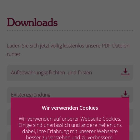
Downloads
Laden Sie sich jetzt völlig kostenlos unsere PDF-Dateien
runter
Aufbewahrungspflichten- und fristen
Existenzgründung
Wir verwenden Cookies
Unternehmensnachfolge
Wir verwenden auf unserer Webseite Cookies.
Einige sind unerlässlich und andere helfen uns
dabei, Ihre Erfahrung mit unserer Webseite
besser zu verstehen und zu verbessern.
Welche Unternehmensform ist die richtige für mein