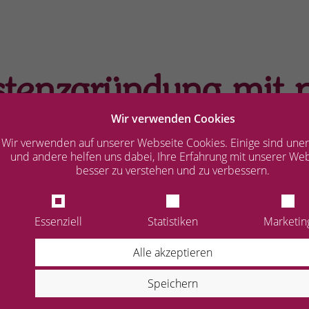
stenzgründung mit p
Wir verwenden Cookies
Steuerberaterin Ros
Wir verwenden auf unserer Webseite Cookies. Einige sind uner
und andere helfen uns dabei, Ihre Erfahrung mit unserer We
m Main
besser zu verstehen und zu verbessern.
Essenziell
Statistiken
Marketin
g
Die betriebswirtschaftliche
Alle akzeptieren
Selbstständigkeit vor. Dies
 die Selbstständigkeit sind
bei Frankfurt am Main und v
Speichern
 im Raum Frankfurt am
Kompetenz und Zuverlässigke
hrenen Steuerberater