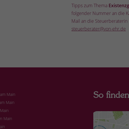
Tipps zum Thema
Existenz
folgender Nummer an die K
Mail an die Steuerberaterin
steuerberater@von-ehr.de
So finden
 am Main
 am Main
 Main
am Main
ain