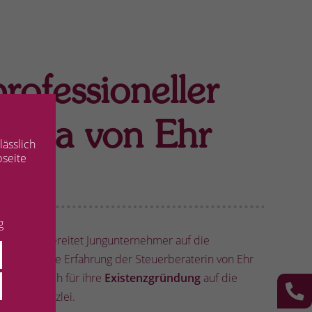
rofessioneller
witha von Ehr
lässlich
bseite
g
 Beratung bereitet Jungunternehmer auf die
e schätzen die Erfahrung der Steuerberaterin von Ehr
erlassen sich für ihre
Existenzgründung
auf die
it der Kanzlei.